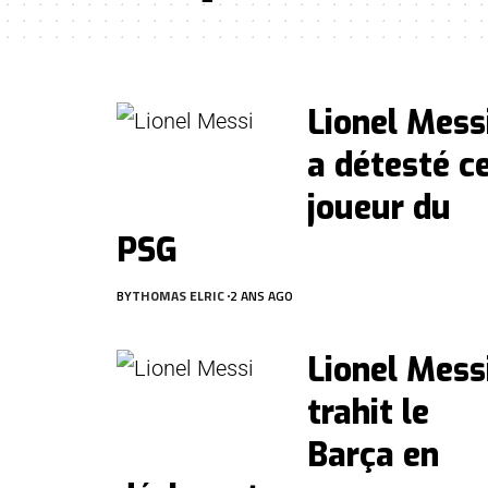
Lionel Mess
a détesté c
joueur du
PSG
BY
THOMAS ELRIC
2 ANS AGO
Lionel Mess
trahit le
Barça en