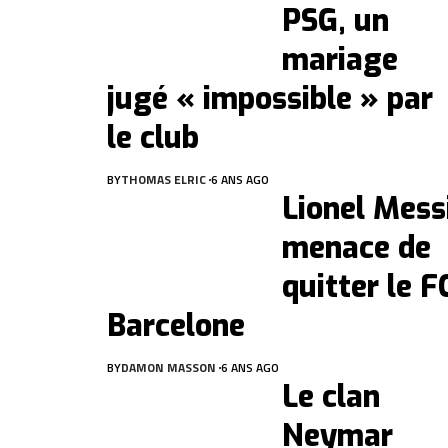
PSG, un
mariage
jugé « impossible » par
le club
BY
THOMAS ELRIC
6 ANS AGO
Lionel Mess
menace de
quitter le F
Barcelone
BY
DAMON MASSON
6 ANS AGO
Le clan
Neymar