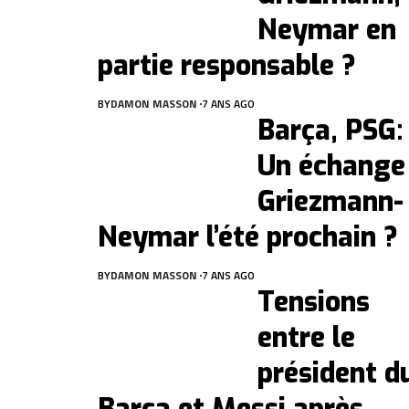
Neymar en
partie responsable ?
BY
DAMON MASSON
7 ANS AGO
Barça, PSG:
Un échange
Griezmann-
Neymar l’été prochain ?
BY
DAMON MASSON
7 ANS AGO
Tensions
entre le
président d