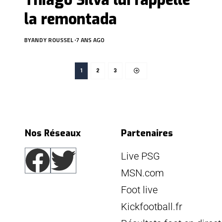
Thiago Silva lui rappelle
la remontada
BY
ANDY ROUSSEL
7 ANS AGO
1
2
3
Nos Réseaux
Partenaires
Live PSG
MSN.com
Foot live
Kickfootball.fr