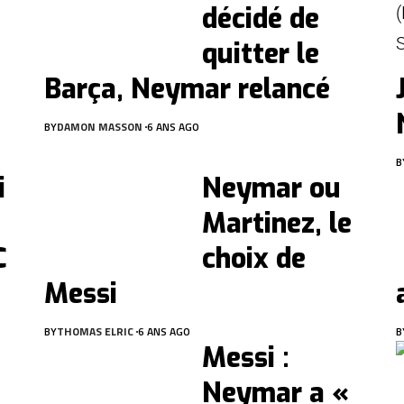
décidé de
quitter le
Barça, Neymar relancé
BY
DAMON MASSON
6 ANS AGO
B
i
Neymar ou
Martinez, le
C
choix de
Messi
BY
THOMAS ELRIC
6 ANS AGO
B
Messi :
Neymar a «