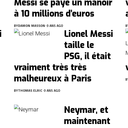
Messi se paye un manoir
à 10 millions d’euros
BY
DAMON MASSON
3 ANS AGO
B
i
Lionel Messi
taille le
PSG, il était
vraiment très très
malheureux à Paris
B
BY
THOMAS ELRIC
3 ANS AGO
Neymar, et
maintenant