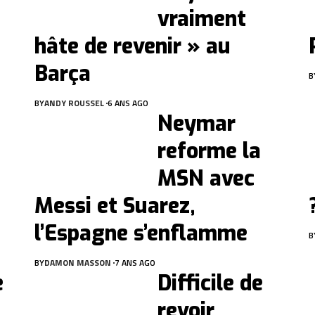
vraiment
hâte de revenir » au
Barça
B
BY
ANDY ROUSSEL
6 ANS AGO
Neymar
reforme la
MSN avec
Messi et Suarez,
l’Espagne s’enflamme
B
BY
DAMON MASSON
7 ANS AGO
e
Difficile de
revoir