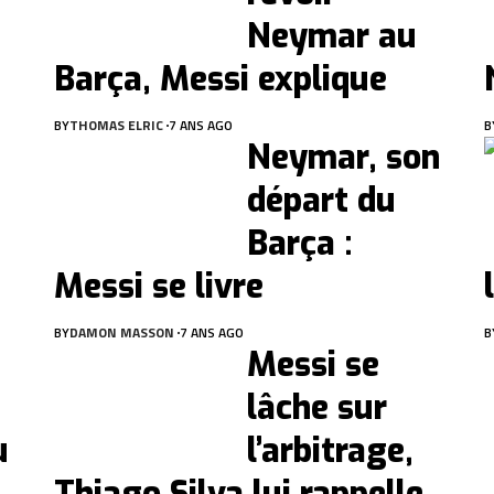
Neymar au
Barça, Messi explique
BY
THOMAS ELRIC
7 ANS AGO
B
Neymar, son
départ du
Barça :
Messi se livre
BY
DAMON MASSON
7 ANS AGO
B
Messi se
lâche sur
u
l’arbitrage,