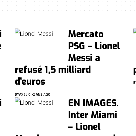
i
Mercato
e
PSG – Lionel
Messi a
refusé 1,5 milliard
d’euros
B
BY
AXEL C.
2 ANS AGO
i
EN IMAGES.
Inter Miami
– Lionel