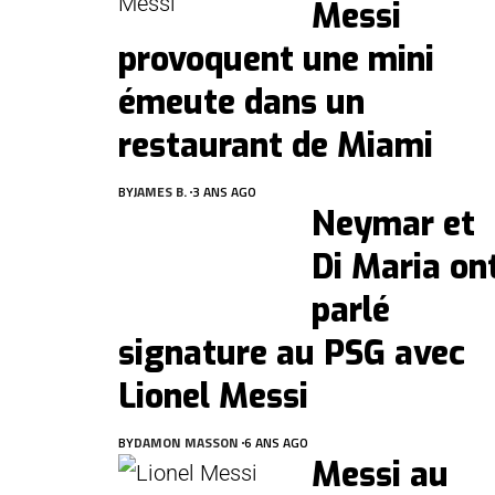
Messi
provoquent une mini
émeute dans un
restaurant de Miami
BY
JAMES B.
3 ANS AGO
Neymar et
Di Maria on
parlé
signature au PSG avec
Lionel Messi
BY
DAMON MASSON
6 ANS AGO
Messi au