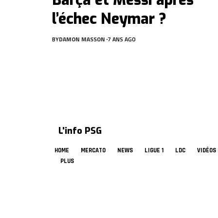
Barça et Messi après
l’échec Neymar ?
BY
DAMON MASSON
7 ANS AGO
L'info PSG
HOME
MERCATO
NEWS
LIGUE 1
LDC
VIDÉOS
PLUS