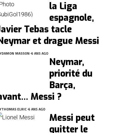
la Liga
espagnole,
Javier Tebas tacle
Neymar et drague Messi
Y
DAMON MASSON
6 ANS AGO
Neymar,
priorité du
Barça,
avant… Messi ?
Y
THOMAS ELRIC
6 ANS AGO
Messi peut
quitter le