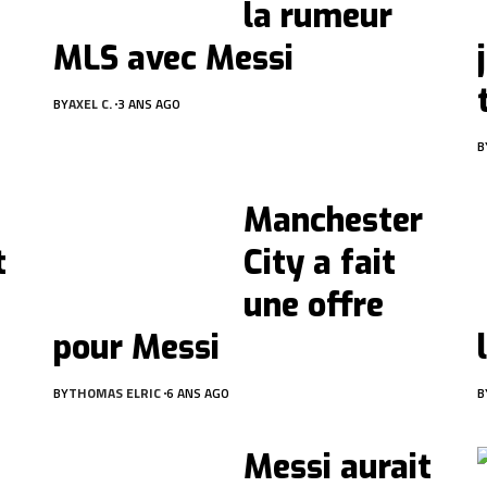
la rumeur
MLS avec Messi
BY
AXEL C.
3 ANS AGO
B
Manchester
t
City a fait
une offre
pour Messi
BY
THOMAS ELRIC
6 ANS AGO
B
Messi aurait