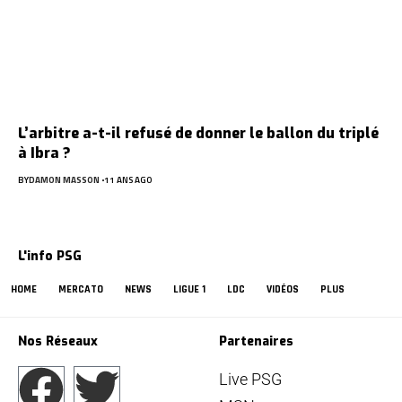
L’arbitre a-t-il refusé de donner le ballon du triplé
à Ibra ?
BY
DAMON MASSON
11 ANS AGO
L'info PSG
HOME
MERCATO
NEWS
LIGUE 1
LDC
VIDÉOS
PLUS
Nos Réseaux
Partenaires
Live PSG