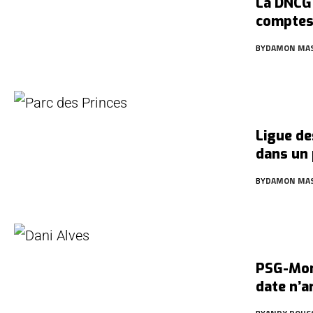
La DNCG 
comptes
BY
DAMON MA
Ligue de
dans un 
BY
DAMON MA
PSG-Mon
date n’a