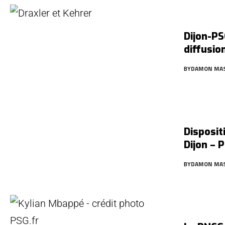
Dijon-PS
diffusio
BY
DAMON MA
Disposit
Dijon – 
BY
DAMON MA