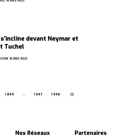
SEL
8 ANS AGO
s’incline devant Neymar et
t Tuchel
SSON
8 ANS AGO
1 844
…
1 947
1 948
Nos Réseaux
Partenaires