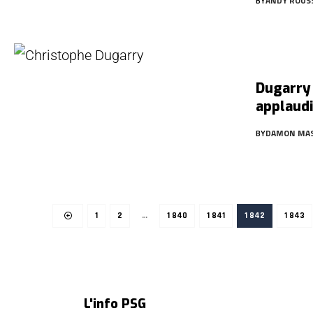
BY
ANDY ROUS
Dugarry 
applaudi
BY
DAMON MA
1
2
…
1 840
1 841
1 842
1 843
L'info PSG