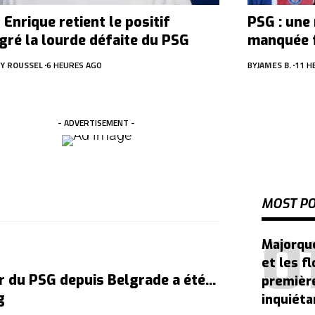
 Enrique retient le positif
PSG : une
gré la lourde défaite du PSG
manquée f
Y ROUSSEL
6 HEURES AGO
BY
JAMES B.
11 H
- ADVERTISEMENT -
MOST P
Majorque
et les f
r du PSG depuis Belgrade a été…
première
g
inquiéta