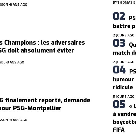
BY
THOMAS E
SSON
8 ANS AGO
PS
battre p
2 JOURS AGO
s Champions : les adversaires
Qu
SG doit absolument éviter
match d
2 JOURS AGO
SEL
8 ANS AGO
PS
humour 
ridicule
5 JOURS AGO
SG finalement reporté, demande
« 
pour PSG-Montpellier
à vendre
SSON
8 ANS AGO
boycotte
FIFA