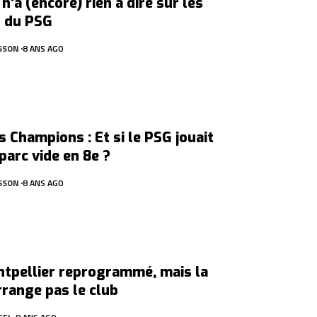
n’a (encore) rien à dire sur les
 du PSG
SSON
8 ANS AGO
s Champions : Et si le PSG jouait
parc vide en 8e ?
SSON
8 ANS AGO
tpellier reprogrammé, mais la
rrange pas le club