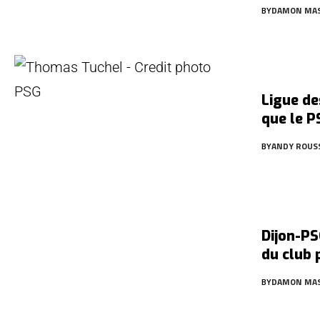
BY
DAMON MA
Ligue de
que le P
BY
ANDY ROUS
Dijon-P
du club 
BY
DAMON MA