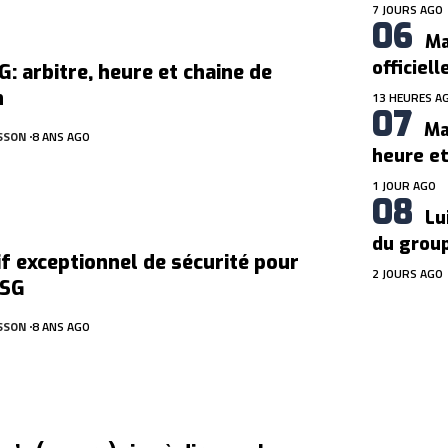
7 JOURS AGO
Ma
officiel
G: arbitre, heure et chaine de
n
13 HEURES A
Ma
SSON
8 ANS AGO
heure et
1 JOUR AGO
Lu
du grou
if exceptionnel de sécurité pour
2 JOURS AGO
PSG
SSON
8 ANS AGO