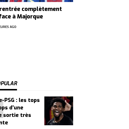
 rentrée complètement
ace à Majorque
EURES AGO
OPULAR
-PSG : les tops
lops d’une
 sortie très
nte