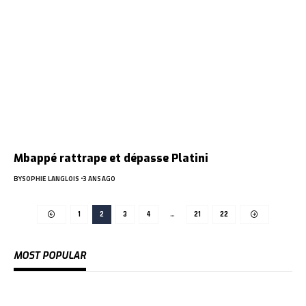
Mbappé rattrape et dépasse Platini
BY
SOPHIE LANGLOIS
3 ANS AGO
1
2
3
4
…
21
22
MOST POPULAR