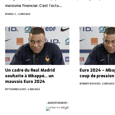
marasme financier: C'est l'actu…
BY
AXEL C.
2 ANS AGO
Un cadre du Real Madrid
Euro 2024 – Mba
souhaite à Mbappé… un
coup de pression
mauvais Euro 2024
BY
ANDY ROUSSEL
2 ANS AGO
BY
THOMAS ELRIC
2 ANS AGO
- ADVERTISEMENT -